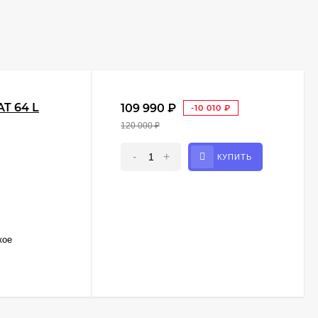
T 64 L
109 990
₽
-10 010
₽
120 000
₽
-
+
КУПИТЬ
кое