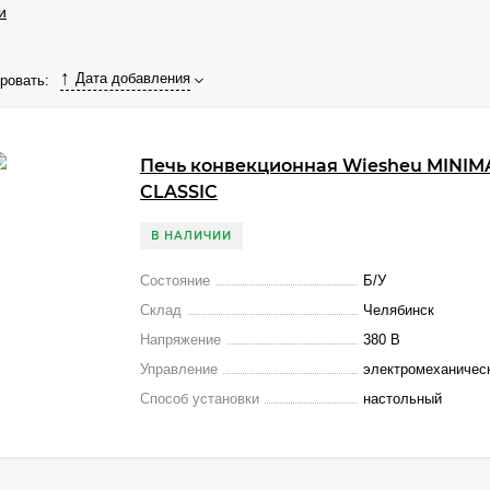
и
Дата добавления
ровать:
Печь конвекционная Wiesheu MINIMA
CLASSIC
В НАЛИЧИИ
Состояние
Б/У
Склад
Челябинск
Напряжение
380 В
Управление
электромеханичес
Способ установки
настольный