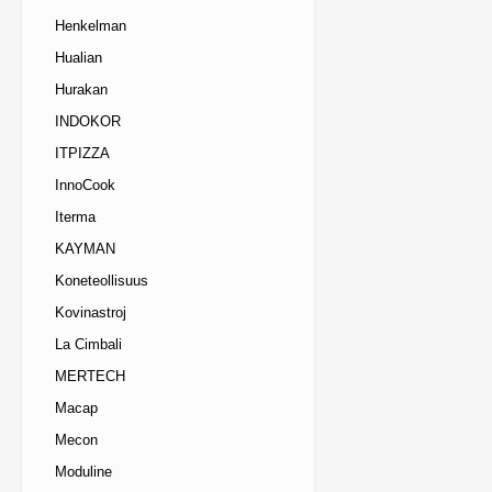
Henkelman
Hualian
Hurakan
INDOKOR
ITPIZZA
InnoCook
Iterma
KAYMAN
Koneteollisuus
Kovinastroj
La Cimbali
MERTECH
Macap
Mecon
Moduline