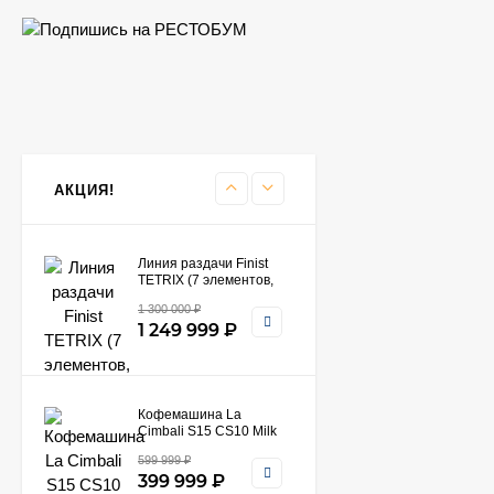
369 990
₽
290 990
₽
Пароконвектомат
Rational CM 61​
309 990
₽
249 990
₽
АКЦИЯ!
Линия раздачи Finist
TETRIX (7 элементов,
цвет фисташка)
1 300 000
₽
1 249 999
₽
Кофемашина La
Cimbali S15 CS10 Milk
PS​
599 999
₽
399 999
₽