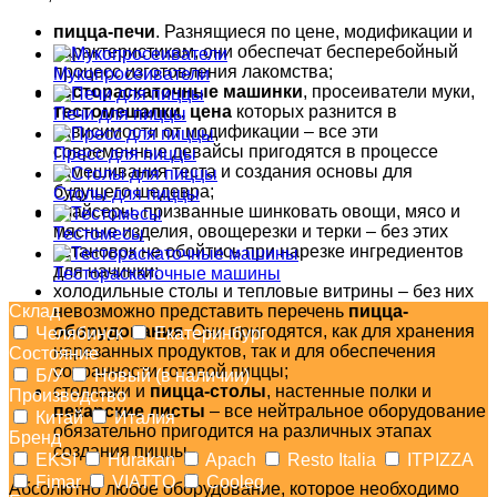
пицца-печи
. Разнящиеся по цене, модификации и
характеристикам, они обеспечат бесперебойный
процесс изготовления лакомства;
Мукопросеиватели
тестораскаточные машинки
, просеиватели муки,
тестомешалки, цена
которых разнится в
Печи для пиццы
зависимости от модификации – все эти
современные девайсы пригодятся в процессе
Пресс для пиццы
замешивания теста и создания основы для
будущего шедевра;
Столы для пиццы
слайсеры, призванные шинковать овощи, мясо и
мясные изделия, овощерезки и терки – без этих
Тестомесы
установок не обойтись при нарезке ингредиентов
для начинки;
Тестораскаточные машины
холодильные столы и тепловые витрины – без них
Склад
невозможно представить перечень
пицца-
оборудования
. Они пригодятся, как для хранения
Челябинск
Екатеринбург
нарезанных продуктов, так и для обеспечения
Состояние
сохранности готовой пиццы;
Б/У
Новый (в наличии)
стеллажи и
пицца-столы
, настенные полки и
Производство
пекарские листы
– все нейтральное оборудование
Китай
Италия
обязательно пригодится на различных этапах
Бренд
создания пиццы.
EKSI
Hurakan
Apach
Resto Italia
ITPIZZA
Fimar
VIATTO
Cooleq
Абсолютно любое оборудование, которое необходимо