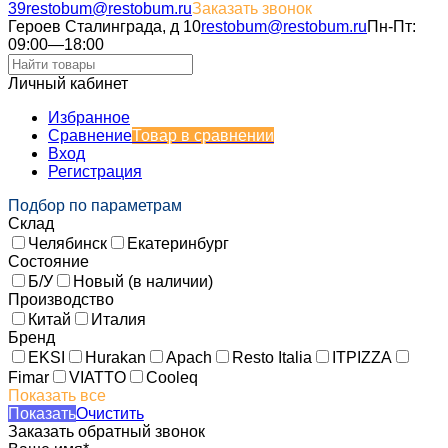
39
restobum@restobum.ru
Заказать звонок
Героев Сталинграда, д 10
restobum@restobum.ru
Пн-Пт:
09:00—18:00
Личный кабинет
Избранное
Сравнение
Товар в сравнении
Вход
Регистрация
Подбор по параметрам
Склад
Челябинск
Екатеринбург
Состояние
Б/У
Новый (в наличии)
Производство
Китай
Италия
Бренд
EKSI
Hurakan
Apach
Resto Italia
ITPIZZA
Fimar
VIATTO
Cooleq
Показать все
Показать
Очистить
Заказать обратный звонок