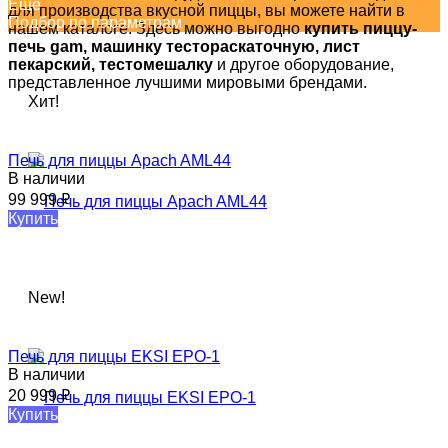
Еще
для производства вкусной пиццы, вы можете найти в
Подбор по параметрам
нашем каталоге. Здесь можно выгодно
купить пиццу-
печь
gam, машинку тестораскаточную, лист
пекарский, тестомешалку
и другое оборудование,
представленное лучшими мировыми брендами.
Хит!
Печь для пиццы Apach AML44
В наличии
99 999
₽
Купить
New!
Печь для пиццы EKSI EPO-1​
В наличии
20 999
₽
Купить