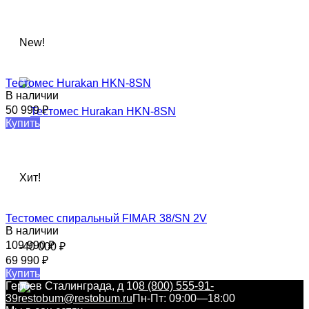
New!
Тестомес Hurakan HKN-8SN​
В наличии
50 999
₽
Купить
Хит!
Тестомес спиральный FIMAR 38/SN 2V
В наличии
109 990
₽
-40 000
₽
69 990
₽
Купить
Героев Сталинграда, д 10
8 (800) 555-91-
39
restobum@restobum.ru
Пн-Пт: 09:00—18:00