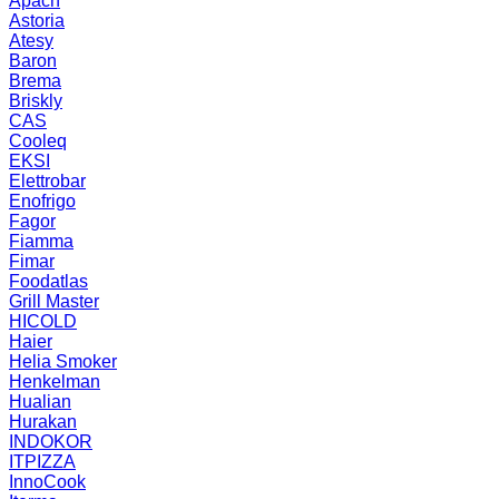
Apach
Astoria
Atesy
Baron
Brema
Briskly
CAS
Cooleq
EKSI
Elettrobar
Enofrigo
Fagor
Fiamma
Fimar
Foodatlas
Grill Master
HICOLD
Haier
Helia Smoker
Henkelman
Hualian
Hurakan
INDOKOR
ITPIZZA
InnoCook