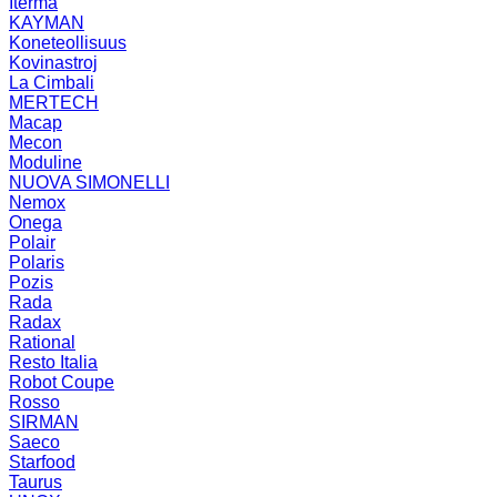
Iterma
KAYMAN
Koneteollisuus
Kovinastroj
La Cimbali
MERTECH
Macap
Mecon
Moduline
NUOVA SIMONELLI
Nemox
Onega
Polair
Polaris
Pozis
Rada
Radax
Rational
Resto Italia
Robot Coupe
Rosso
SIRMAN
Saeco
Starfood
Taurus