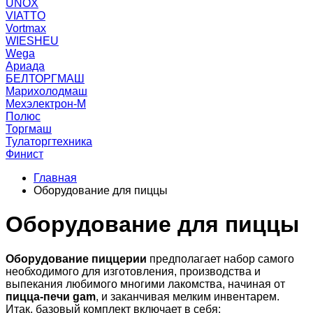
UNOX
VIATTO
Vortmax
WIESHEU
Wega
Ариада
БЕЛТОРГМАШ
Марихолодмаш
Мехэлектрон-М
Полюс
Торгмаш
Тулаторгтехника
Финист
Главная
Оборудование для пиццы
Оборудование для пиццы
Оборудование пиццерии
предполагает набор самого
необходимого для изготовления, производства и
выпекания любимого многими лакомства, начиная от
пицца-печи
gam
, и заканчивая мелким инвентарем.
Итак, базовый комплект включает в себя: