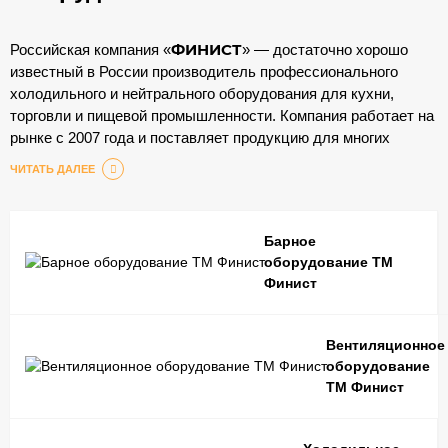
ФИНИСТ
Российская компания «
» — достаточно хорошо
известный в России производитель профессионального
холодильного и нейтрального оборудования для кухни,
торговли и пищевой промышленности. Компания работает на
рынке с 2007 года и поставляет продукцию для многих
отечественных предприятий общественного питания.
ЧИТАТЬ ДАЛЕЕ
Грамотный подход к организации производства позволяет
компании качественно и в короткие сроки изготавливать на
заказ большой выбор продукции. Ассортимент включает
Барное
включает в себя:зонты вытяжные и приточно-вытяжные,
оборудование ТМ
Финист
ванны моечные, производственные столы, кондитерские
столы, различные подставки и подтоварники,
производственные стеллажи и стеллажи специального
Вентиляционное
назначения, шкафы, тележки, полки, противни, барное
оборудование
оборудование и другое оборудование, которое помогает
ТМ Финист
повысить производительность предприятий, работающих в
сфере общественного питания. Изделия изготавливаются из
оцинкованной, нержавеющей или черной стали окрашенной