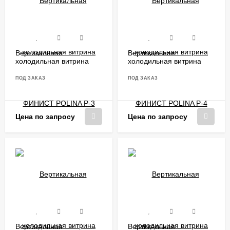
Холодильное и нейтральное оборудование для кухни,
выпускаемое компанией «ФИНИСТ», соответствует всем
требованиям, принятым в России. На всю продукцию
получены сертификаты соответствия (№ РОСС
RU.AB87.H00045) и декларации соответствия.
Вертикальная
Вертикальная
холодильная витрина
холодильная витрина
ФИНИСТ POLINA P-3
ФИНИСТ POLINA P-4
ПОД ЗАКАЗ
ПОД ЗАКАЗ
Цена по запросу
Цена по запросу
Вертикальная
Вертикальная