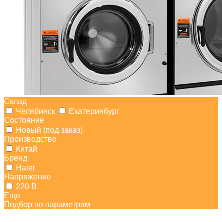
Склад
Челябинск
Екатеринбург
Состояние
Новый (под заказ)
Производство
Китай
Бренд
Haier
Напряжение
220 В
Еще
Подбор по параметрам