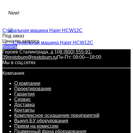
New!
Стиральная машина Haier HCW12C​
Под заказ
Цена по запросу
Купить
Героев Сталинграда, д 10
8 (800) 555-91-
39
restobum@restobum.ru
Пн-Пт: 09:00—18:00
Мы в соц.сетях
Компания
О компании
Проектирование
Гарантия
Сервис
Доставка
Контакты
Комплексное оснащение предприятий
Выкуп БУ оборудования
Прием на комиссию
Подменный фонд оборудования