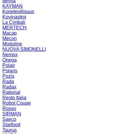
Iterma
KAYMAN
Koneteollisuus
Kovinastroj
La Cimbali
MERTECH
Macap
Mecon
Moduline
NUOVA SIMONELLI
Nemox
Onega
Polair
Polaris
Pozis
Rada
Radax
Rational
Resto Italia
Robot Coupe
Rosso
SIRMAN
Saeco
Starfood
Taurus