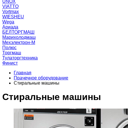
UNOX
VIATTO
Vortmax
WIESHEU
Wega
Ариада
БЕЛТОРГМАШ
Марихолодмаш
Мехэлектрон-М
Полюс
Торгмаш
Тулаторгтехника
Финист
Главная
Прачечное оборудование
Стиральные машины
Стиральные машины