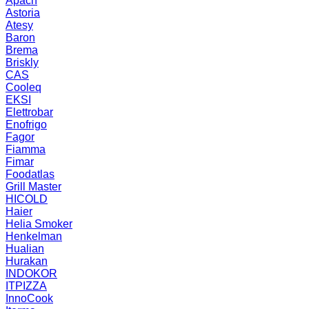
Apach
Astoria
Atesy
Baron
Brema
Briskly
CAS
Cooleq
EKSI
Elettrobar
Enofrigo
Fagor
Fiamma
Fimar
Foodatlas
Grill Master
HICOLD
Haier
Helia Smoker
Henkelman
Hualian
Hurakan
INDOKOR
ITPIZZA
InnoCook