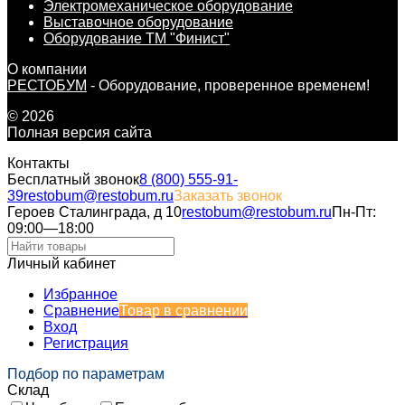
Электромеханическое оборудование
Выставочное оборудование
Оборудование ТМ "Финист"
О компании
РЕСТОБУМ
- Оборудование, проверенное временем!
© 2026
Полная версия сайта
Контакты
Бесплатный звонок
8 (800) 555-91-
39
restobum@restobum.ru
Заказать звонок
Героев Сталинграда, д 10
restobum@restobum.ru
Пн-Пт:
09:00—18:00
Личный кабинет
Избранное
Сравнение
Товар в сравнении
Вход
Регистрация
Подбор по параметрам
Склад