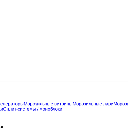
генераторы
Морозильные витрины
Морозильные лари
Мороз
ки
Сплит-системы / моноблоки