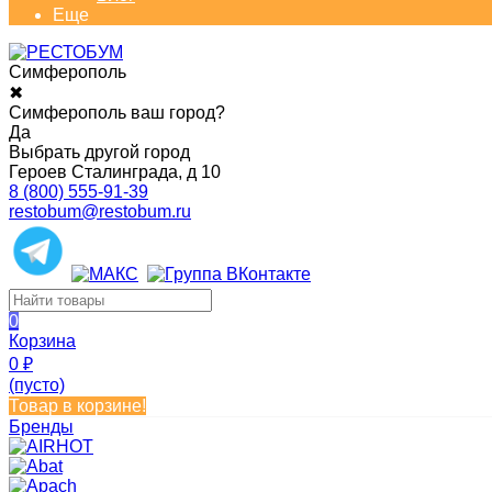
Еще
Симферополь
✖
Симферополь ваш город?
Да
Выбрать другой город
Героев Сталинграда, д 10
8 (800) 555-91-39
restobum@restobum.ru
0
Корзина
0
₽
(пусто)
Товар в корзине!
Бренды