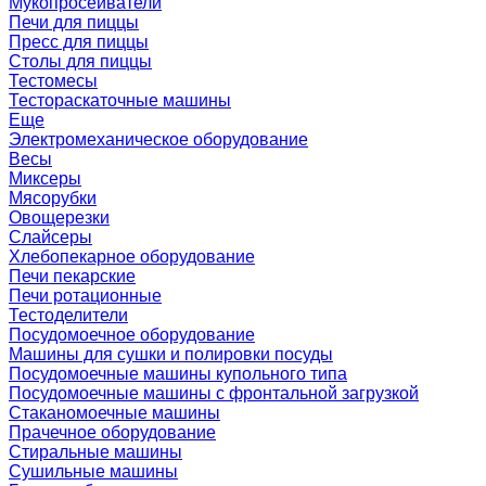
Мукопросеиватели
Печи для пиццы
Пресс для пиццы
Столы для пиццы
Тестомесы
Тестораскаточные машины
Еще
Электромеханическое оборудование
Весы
Миксеры
Мясорубки
Овощерезки
Слайсеры
Хлебопекарное оборудование
Печи пекарские
Печи ротационные
Тестоделители
Посудомоечное оборудование
Машины для сушки и полировки посуды
Посудомоечные машины купольного типа
Посудомоечные машины с фронтальной загрузкой
Стаканомоечные машины
Прачечное оборудование
Стиральные машины
Сушильные машины